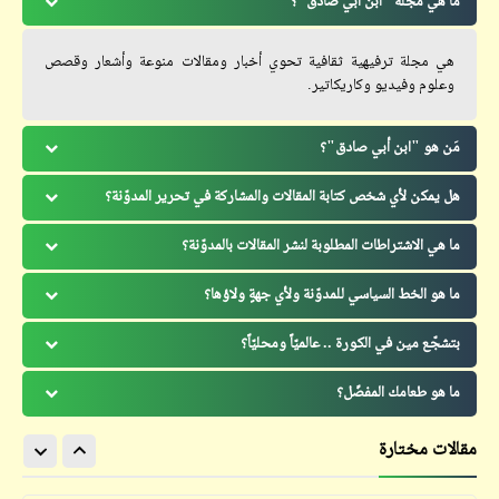
ما هي مجلّة "ابن أبي صادق"؟
هي مجلة ترفيهية ثقافية تحوي أخبار ومقالات منوعة وأشعار وقصص
وعلوم وفيديو وكاريكاتير.
مَن هو "ابن أبي صادق"؟
هل يمكن لأي شخص كتابة المقالات والمشاركة في تحرير المدوّنة؟
ما هي الاشتراطات المطلوبة لنشر المقالات بالمدوّنة؟
ما هو الخط السياسي للمدوّنة ولأي جهةٍ ولاؤها؟
بتشجّع مين في الكورة .. عالميّاً ومحليّاً؟
ما هو طعامك المفضّل؟
مقالات مختارة