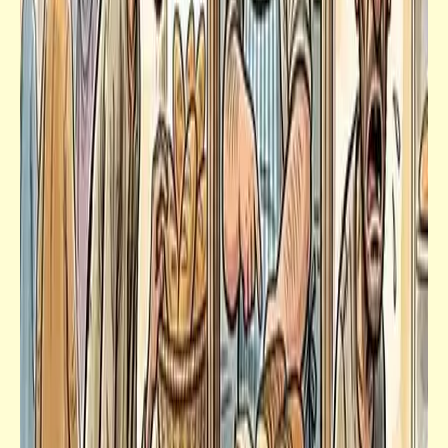
شعر
يمشي الفقير وكل شيء ضده | الشافعي – المعرّي
– ابن الأحنف – شاعر مجهول؟