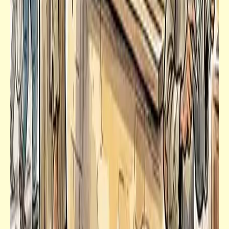
فيدراديو
ملوك الحيوانات في التخفى والتنكر
قصص_قصص عالمية
ثم لم يبقَ أحد | أجاثا كريستي | الفصل الثامن