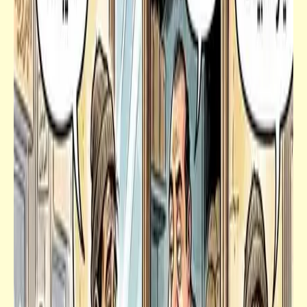
قصص_قصص تيك أواي ساخرة
أولها تتنازل .. وآخرها يتنازلون عنك | قصص
تيك أواي ساخرة | د. أحمد صادق