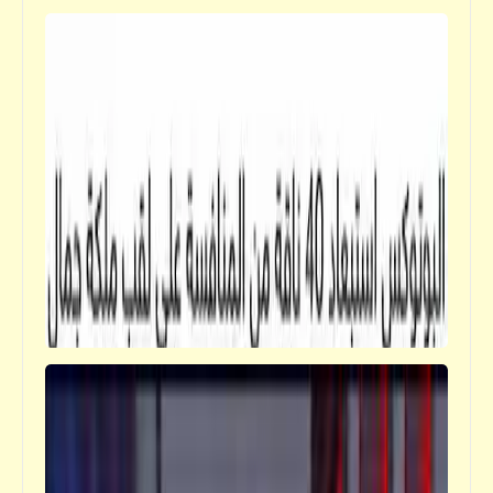
فيدراديو
عزف لمقطوعات موسيقية عالمية بطريقة فكاهية
شعر
اسكندرية بتاعتي | هشام الجخ