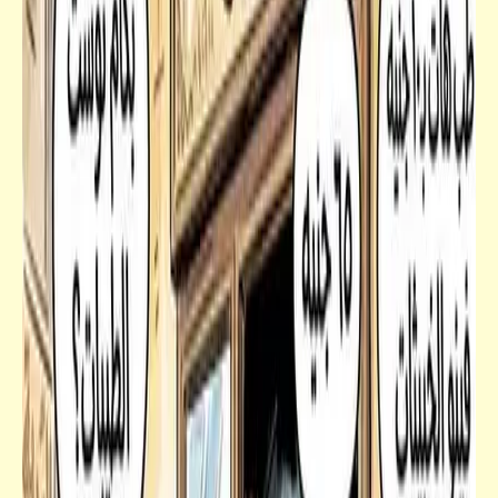
شعر
الصراط المستقيم (ألسنا أحق بقلب سعيد) |
سيف بن فاضل
قصص_قصص تيك أواي ساخرة
الوسواس الخناس أبو مرداس .. بقى أطيب من
بعض الناس | قصص تيك أواي ساخرة | د. أحمد
صادق