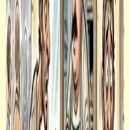
قصص_قصص تيك أواي ساخرة
الضرب ع القفا .. يعلّم الفلسفة | قصص تيك أواي
ساخرة | د. أحمد صادق
قصص_قصص تيك أواي ساخرة
الدنيا كاس وداير .. والدم أصبح فاير | قصص
تيك أواي ساخرة | د. أحمد صادق