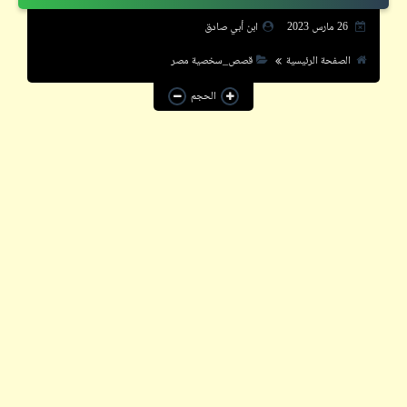
خبر
26 مارس 2023
ابن أبي صادق
سؤال
الصفحة الرئيسية
قصص_سخصية مصر
شعر
الحجم
فيدراديو
قاموسنا
قصص
كاريكاتير
كتالوجنا
كلمة و½
إقرأ
شاهد