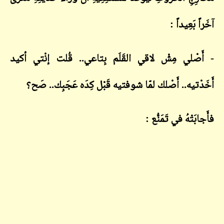
آخَراً بَعِيداً :
- أَصْلي مِشْ لاقي القَلَم بِتاعي.. قُلت إنْتي أكيد
أَخَدْتيه.. أَصْلك لمّا شوفتيه قَبْل كِدَه عَجَبِك.. صَح؟
فأَجابَتْهُ في تَمَنُّع :