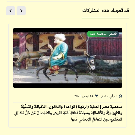
قد تُعجبك هذه المشاركات
قصص_سخصية مصر
ابن أبي صادق
14 نوفمبر 2025
سخصية مصر | المثلبة (الرذيلة) الواحدة والثلاثون: اللامُبالاةُ والسَلْبيَّةُ
والانْهِزامِيَّةُ والأَنامالِيَّة وسيادَةُ ثَقافَةِ لُقْمَةِ العَيْشِ والانْفِصالُ عَنْ حَلِّ مَشَاكِلِ
المجْتَمَعِ دونَ التَفاعُلِ الإيجابيِ مَعَها