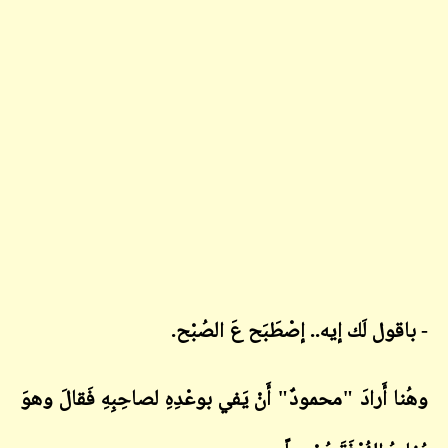
- باقول لَك إيه.. إصْطَبَح عَ الصُبْح.
وهُنا أَرادَ "محمودٌ" أَنْ يَفي بوعْدِهِ لصاحِبِهِ فَقالَ وهوَ