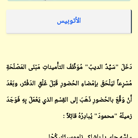
الأتوبيس
دَخَلَ "سَيِّدٌ الديبُ" مُوَظَّفُ التأْميناتِ مَبْنَى المَصْلَحَةِ
مُسْرِعاً ليَلْحَقَ بإمْضاءِ الحُضورِ قَبْلَ غَلْقِ الدَفْتَر، وبَعْدَ
أَنْ وَقَّعَ بالحُضورِ ذَهَبَ إلى القِسْمِ الذي يَعْمَلَ بِهِ فَوَجَدَ
زميلَهُ "محمودَ" يُبادِرُهُ قائِلاً :
- لِسَّه جاي يا باشا؟.. ناموسيتَك كُحْلي.