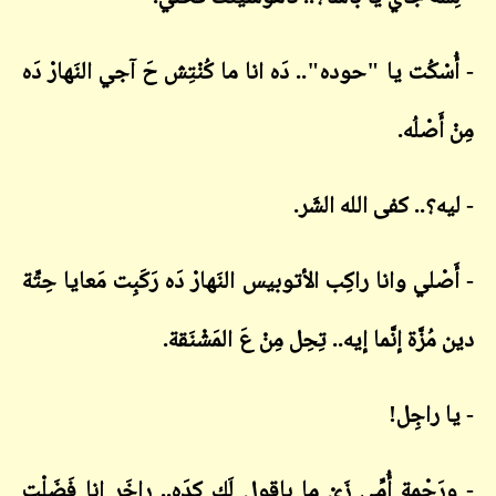
- أُسْكُت يا "حوده".. دَه انا ما كُنْتِش حَ آجي النَهارْ دَه
مِنْ أَصْلُه.
- ليه؟.. كفى الله الشَر.
- أَصْلي وانا راكِب الأتوبيس النَهارْ دَه رَكَبِت مَعايا حِتِّة
دين مُزَّة إنَّما إيه.. تِحِل مِنْ عَ المَشْنَقة.
- يا راجِل!
- ورَحْمِة أُمِّي زَيْ ما باقول لَك كِدَه.. راخَر انا فَضَلْت