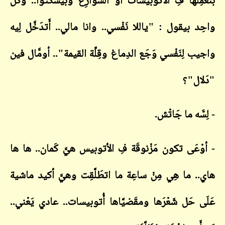
بنَعْمِلْها فِ الأتوبيسات أَوْ الشَوارِع وبيسْكُتوا.. وكُل
واحِد بيقول : "ياللا نَفْسي.. وانا مالي.. أَتدَخَّل لِيه
واجيب لِنَفْسي وَجَع الدِماغ وقِلِّة القيمة".. أومَّال فين
"دَلال"؟
- لِسَّه ما جَاتْش.
- أوْعَى تكون مَزْنوقَة فِ الأتوبيس هيَّ كَمان.. ها ها
هاي.. ما هِي مِنْ ساعِة ما اتطَلَّقِت وهيَّ أكيد ماشية
عَلَى حَل شَعْرَها ومقَضيَّاها أُتوبيسات.. عادي يَعْني..