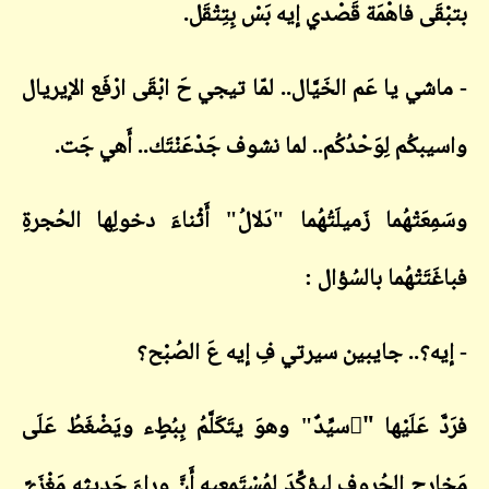
بتبْقَى فاهْمَة قَصْدي إيه بَسْ بِتِتْقَل.
- ماشي يا عَم الخَيَّال.. لمّا تيجي حَ ابْقَى ارْفَع الإيريال
واسيبكُم لِوَحْدُكُم.. لما نشوف جَدْعَنْتَك.. أَهي جَت.
وسَمِعَتْهُما زَميلَتُهُما "دَلالُ" أَثْناءَ دخولِها الحُجرةِ
فباغَتَتْهُما بالسُؤال :
- إيه؟.. جايبين سيرتي فِ إيه عَ الصُبْح؟
فرَدَّ عَلَيْها "َسيِّدٌ" وهوَ يتَكَلَّمُ بِبُطٍء ويَضْغَطُ عَلَى
مَخارِجِ الحُروفِ ليؤكِّدَ لمُسْتَمِعِيهِ أَنَّ وراءَ حَديثِهِ مَغْزَىً