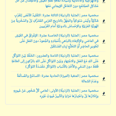
والانْهِزامِيَّةُ والأَنامالِيَّة وسيادَةُ ثَقافَةِ لُقْمَةِ العَيْشِ والانْفِصالُ عَنْ حَلِّ
مَشَاكِلِ المجْتَمَعِ دونَ التَفاعُلِ الإيجابيِ مَعَها
سخصية مصر | المثلبة (الرذيلة) الثالثة عشرة: التَقْليدُ الأعْمَى لِلغَرْبِ
شَكْلِيَّاً ولَيْسَ سُلوكيّاً والجَهْلُ بالتاريخِ العَرَبي المُشَرِّفِ بَلْ والسُخْريةُ مِنَ
الهَويَّةِ العَرَبيَّةِ والإحْساسُ بالدونيَّةِ أَمام الغَرْبيين
سخصية مصر | المثلبة (الرذيلة) الخامسة عشرة: الإغْراقُ في العُيْشِ
في الماضي والإكْتِفاءُ بالتَباهي بأَمْجَادِهِ والجُمودُ دونَ العَمَلِ عَلَى
تَطْويرِ الحاضِرِ أَوْ التَطَلُّعِ لبِناءِ المُسْتَقْبَل
سخصية مصر | المثلبة (الرذيلة) الثامنة والعشرون: الخَلْطُ بَيْنَ التَوَكُّلِ
عَلَى اللهِ مَعَ العَمَلِ والاجْتِهادِ وبَيْنَ التَوَاكُلِ عَلَى اللهِ بالرًكونِ إلى الطاعَةِ
فَقَطْ دونَ السَعْيِ والأَخْذِ بالأَسْباب (التَوَاكُل مَفْسَدَةُ التَوَكُّل)
سخصية مصر | المنقبة (الميزة) الحادية عشرة: التَسامُحُ والمُسالَمَةُ
وعَدَمُ الشَماتَة
سخصية مصر | المثلبة (الرَذيلَة) الأولى: تَعامي كُلُّ شَخْصٍ عَنْ عُيوبِهِ
وإنكارُها بَلْ واعْتِبارُها مَزايا وتَكْبيرُ عُيوبُ غَيْرِه