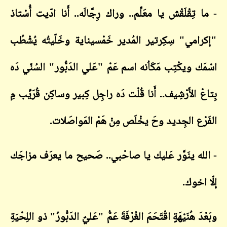
- ما تِقْلَقْش يا معَلِّم.. وراك رِجَّالَه.. أَنا ادّيت أُسْتاذ
"إكرامي" سِكِرتير المُدير خَمْسيناية وخَلّيتُه يُشْطُب
اسْمَك ويكْتِب مَكَاُنه اسم عَمْ "عَلي الدَبُّور" السُنّي دَه
بِتاعْ الأَرْشِيف.. أَنا قُلْت دَه راجِل كِبير وساكِن قُرَيِّب مِ
الفَرْع الجِديد وحَ يخْلَص مِنْ هَمْ المَواصَلات.
- الله ينَوَّر عَليك يا صاحْبي.. صَحيح ما يعرَف مزاجَك
إلّا اخوك.
وبَعْدَ هُنَيْهَةٍ اقْتَحَمَ الغُرْفَةَ عَمُّ "عَليٌ الدَبُّورُ" ذو اللِحْيَةِ