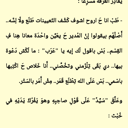
يُغادِرُ الغُرْفَةَ مُسْرِعاً :
- طَبْ انا حَ اروح اشوف كَشْف التَعيينات طَلَع ولّا لِسَّه..
أَصْلُهُم بيقولوا إنْ المُدير حَ يعَيِّن واحْدَة معانا هِنا فِ
القِسْم.. بَسْ باقول لَك إيه يا "عَرَب" : ما لَكْش دَعْوة
بيها.. دي بَقَى تِلْزَمني وتخُصِّني.. أَنا خَلاص حَ اكْتِبها
باسْمي.. بَسْ عَلَى الله تِطْلَع قَمَر.. مِشْ أَمَر بالسَتْر.
وعَلَّقَ "سَيِّدٌ" عَلَى قَوْلِ صاحِبِهِ وهوَ يَفْرُكُ يَدَيْهِ في
خُبْث :