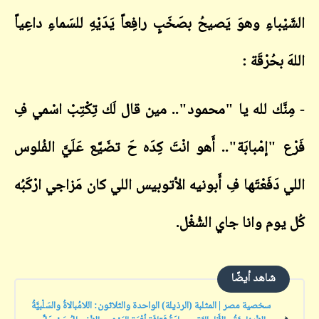
الشَيْباءِ وهوَ يَصيحُ بصَخَبٍ رافِعاً يَدَيْهِ للسَماءِ داعِياً
اللهَ بحُرْقَة :
- مِنَّك لله يا "محمود".. مين قال لَك تِكْتِبْ اسْمي فِ
فَرْع "إمْبابَة".. أَهو انْتَ كِدَه حَ تضَيَّع عَلَيَّ الفُلوس
اللي دَفَعْتَها فِ أَبونيه الأتوبيس اللي كان مَزاجي ارْكَبُه
كُل يوم وانا جاي الشُغْل.
شاهد أيضًا
سخصية مصر | المثلبة (الرذيلة) الواحدة والثلاثون: اللامُبالاةُ والسَلْبيَّةُ