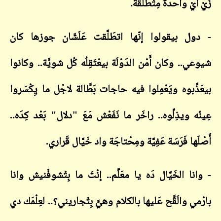
زَيْ أَيْ واحْدَة مِتْطَلَّقَة.
- دول بيقولوا إنّها اتطَلَّقت عَلَشَان جوزها كان
شيوعي.. وكان أَمْن الدَوْلَة بيعْتَقِلُه كُل شويَّة.. وكانوا
بيعَذِّبوه ويَعْمِلوا فيه حاجات بَطَّالة لاجْل ما يِكْسَروا
عِينُه ويذِلِّوه.. راخَر ما نَفَعْش مَعَ "دلال" بَعْد كِدَه..
أَصْلَها فَرَسَة عَفِيَّة ومِحْتاجَة واد خَيَّال قَراري.
- وانا الخَيَّال دَه يا معَلِّم.. إنْتَ ما بِتْشوفْنيش وانا
بارْمي والَقَّح عَليها بالكلام وهيَّ بِتْجاريني؟.. لعِلْمَك دي