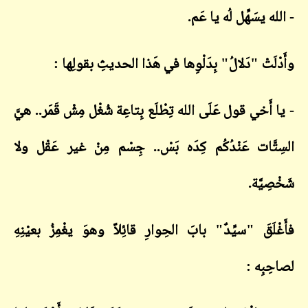
- الله يسَهِّل لُه يا عَم.
وأَدْلَتْ "دَلالُ" بِدَلْوِها في هَذا الحديثِ بقولِها :
- يا أَخي قول عَلَى الله تِطْلَع بِتاعِة شُغْل مِشْ قَمَر.. هيَّ
السِتَّات عَنْدُكُم كِدَه بَسْ.. جِسْم مِنْ غير عَقْل ولا
شَخْصِيَّة.
فأَغْلَقَ "سيِّدٌ" بابَ الحِوارِ قائِلاً وهوَ يغْمِزُ بعيْنِهِ
لصاحِبِه :