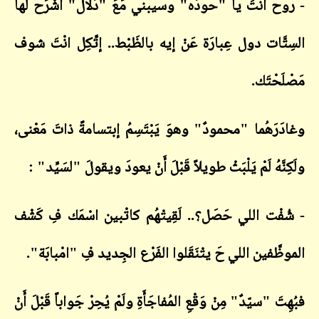
- روح انْتَ يا "حودَه" وسيبني مَعَ "دَلال" أَشْرَح لها
السِتَّات دول عِبارَة عَنْ إيه بالظَبْط.. إتِّكِل انْتَ شوف
مَصْلَحْتَك.
وغادَرَهُما "محمودٌ" وهوَ يَبْتَسِمُ إبتسامةً ذاتَ مَعْنى،
ولَكِنَّهُ لَمْ يَلْبَثْ طويلاً قَبْلَ أَنْ يعودَ ويقولَ "لسَيِّد" :
- شُفْت اللي حَصَل؟.. لَقِيتْهُم كاتْبين اسْمَك فِ كَشْف
الموظَّفين اللي حَ يتْنَقَلوا الفَرْع الجِديد فِ "امْبابَة".
فبُهِتَ "سيّدٌ" مِنْ وَقْعِ المُفاجَأَةِ ولَمْ يُحِرْ جَواباً قَبْلَ أَنْ