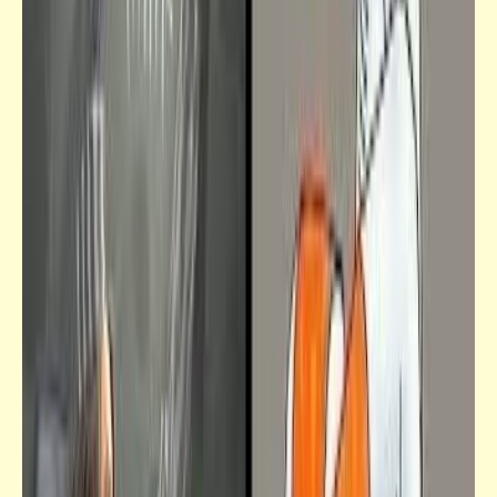
فيدراديو
أوركسترا "باريس" الفيلهارموني تعزف وتغني
الموشّح الأندلسي الرائع "لمّا بدا يتثنى"