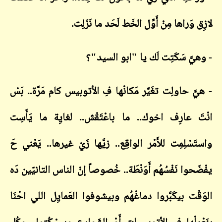
لازِق وَراها مِنْ أَوِّل الخَط لَحَد ما نَزَلِت.
- وهيَّ سَكَتِت لَك يا "ابو السيد"؟
- هيَّ حاولِت تغَيَّر مَكانْها فِ الأتوبيس كام مَرَّة.. بَسْ
انْتَ عارِف اخوك.. ما باعْتَقْش.. لغايِة ما يَأَسِت
واستَسْلِمِت للأَمْر الواقِع.. زيَّها زَيْ غيرها.. يَعْني حَ
يفْضَحوا نَفْسُهُم أَوَنْطَة.. خُصوصاً إنْ الناس التانيّين دَه
الوَقْت بيكَبَّروا دماغْهُم وبيشوفوا العَمايِل اللي احْنَا