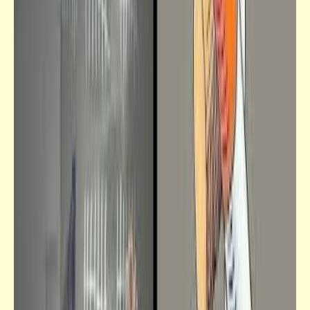
خبر
عرض مايوهات بالحجاب في بلد الحرمين
الشريفين | إديني "إسلام وسطي" ف العضل
كمان وكمان