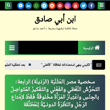
بحث هذه
ابن أبي صادق
المدونة
مجلة ثقافية ترفيهية يحررها: د.أحمد صادق
الإلكترونية
الرئيسية
الزمكان
ي ينهي استعداداته لملاقاة "الأهلي"
بعد تخطّينا المليون زيارة وصلنا للصفحة 3000
جعلوني طبيباً
سخصية مصر |المَثْلَبَة (الرَذيلَة) الرابعة:
حكم
التَحَرُّشُ اللَفْظي والفَعْلي والتَفْكيرُ المُتَواصِلُ
حواديت
بالجِنْسِ واعْتِبارُ المَرْأَةَ مخْلوقَةً فَقَطْ لإمْتاعِ
حوار
الرَجُلِ والنَظْرَةُ الدونـيَّةُ لِلمُطَلَّقَة