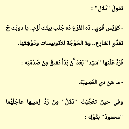
تقولَ "دَلال" :
- كوَيِّس قَوي.. دَه الفَرْع دَه جَنْب بيتَك لَزَم.. يا دوبَك حَ
تعَدِّي الشارِع.. ولا الحَوْجَة للأتوبيسات ودَوْشِتْها.
فَرَدَّ عَلَيْها "سَيّد" بَعْدَ أَنْ بَدَأَ يُفيقُ مِنْ صَدْمَتِه :
- ما هيَّ دي المُصِيبَة.
وفي حينَ تعَجَّبَتْ "دَلالُ" مِنْ رَدِّ زَميلِها عاجَلَهُما
"محمودٌ" بقَوْلِه :