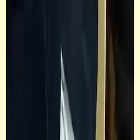
الزمكان_لقاء مع شيانج كاي شين
لقاء مع "شيانج كاي شين" (2) | اغتصاب
ومذبحة "نانجينج" التي يغفلها التاريخ