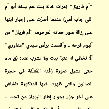
"أم فاروق" (مرات خالة بنت عم سِلفة أبو أم
اللي جاب أمي) عندما أصرّت على إجبار ابنها
على إزالة صور حماته المرحومة "أم فريال" من
ألبوم فرحه .. وأقسمت برأس سيدي "مغاوري"
ألّا تخطّي له عتبة بيت ولا تشرب عنده بُق ماء
حتى يشيل صورة زَفّته المُعلّقة في حجرة
الصالون والتي ظهرت فيها المذكورة طشاش
على آخر جزء بجوار إطار البرواز من تحت ..