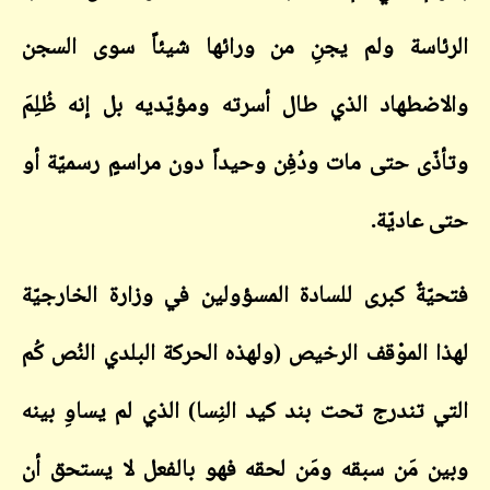
الرئاسة ولم يجنِ من ورائها شيئاً سوى السجن
والاضطهاد الذي طال أسرته ومؤيّديه بل إنه ظُلِمَ
وتأذّى حتى مات ودُفِن وحيداً دون مراسمٍ رسميّة أو
حتى عاديّة.
فتحيّةٌ كبرى للسادة المسؤولين في وزارة الخارجيّة
لهذا الموْقف الرخيص (ولهذه الحركة البلدي النُص كُم
التي تندرج تحت بند كيد النِسا) الذي لم يساوِ بينه
وبين مَن سبقه ومَن لحقه فهو بالفعل لا يستحق أن