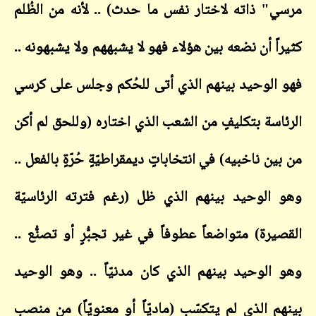
مرسي" ذاته لاختار نفس ما حدث) .. لأنه من الظُلم
كثيراً أن نضعه بين هؤلاء فهو لا يشبههم ولا يشبهونه ..
فهو الوحيد بينهم الذي أتى للحُكم وجلس على كرسي
الرئاسة بتكليفٍ من الشعب الذي اختاره (وللحق لم أكن
من بين ناخبيه) في انتخاباتٍ ديمقراطيّةٍ حُرّةٍ بالفعل ..
وهو الوحيد بينهم الذي ظل (رغم فترته الرئاسيّة
القصيرة) متواضعاً عطوفاً في غير تجبُّرٍ أو تصنُّع ..
وهو الوحيد بينهم الذي كان مدنيّاً .. وهو الوحيد
بينهم الذي لم يتكسّب (ماديّاً أو معنويّاً) من منصب