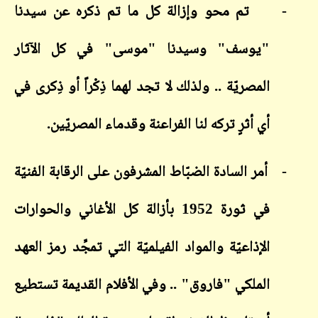
-
تم محو وإزالة كل ما تم ذكره عن سيدنا
"يوسف" وسيدنا "موسى" في كل الآثار
المصريّة .. ولذلك لا تجد لهما ذِكْراً أو ذِكرى في
أي أثرٍ تركه لنا الفراعنة وقدماء المصريّين.
-
أمر السادة الضبّاط المشرفون على الرقابة الفنيّة
في ثورة 1952 بأزالة كل الأغاني والحوارات
الإذاعيّة والمواد الفيلميّة التي تمجِّد رمز العهد
الملكي "فاروق" .. وفي الأفلام القديمة تستطيع