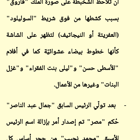
أن تلاحظ الشخبطة على صورة الملك "فاروق"
بسبب كشطها من فوق شريط "السوليلود"
(العفريتة أو النيجاتيف) لتظهر على الشاشة
كأنها خطوط بيضاء عشوائيّة كما في أفلام
"الأسطى حسن" و"ليلى بنت الفقراء" و"غزل
البنات" وغيرها من الأعمال.
-
بعد تولّي الرئيس السابق "جمال عبد الناصر"
حُكم "مصر" تم إصدار أمر بإزالة اسم الرئيس
الأسبق "محمد نجيب" من حجر أساس كل