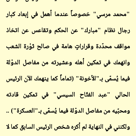
"محمد مرسي" خصوصاً عندما أهمل في إبعاد كبار
رجال نظام "مبارك" عن الحكم وتقاعس عن اتخاذ
مواقف محدّدة وقراراتٍ هامة في صالح ثوْرة الشعب
وانهمك في تمكين أهله وعشيرته من مفاصل الدوْلة
فيما يُسمّى بـ"الأخونة" (تماماً كما ينهمك الآن الرئيس
الحالي "عبد الفتّاح السيسي" في تمكين قادته
ومحبّيه من مفاصل الدوْلة فيما يُسمّى بـ"العسكرة") ..
ولكنني في النهاية لم أكره شخص الرئيس السابق كما لا