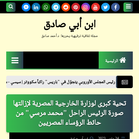
بحث هذه
ابن أبي صادق
المدونة
مجلة ثقافية ترفيهية يحررها: د.أحمد صادق
الإلكترونية
الرئيسية
الزمكان
يس المجلس الأوروبي يتجوّل في "باريس" راكباً سكووتر | سيسي - ستايل
نشر
جعلوني طبيباً
تحية كبرى لوزارة الخارجية المصرية لإزالتها
حكم
صورة الرئيس الراحل "محمد مرسي" من
حواديت
حائط الرؤساء المصريين
حوار
24 مارس 2023
ابن أبي صادق