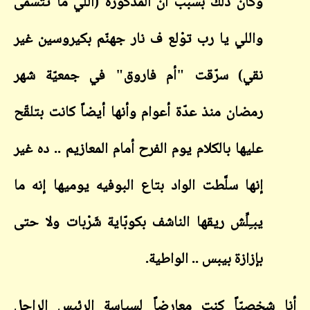
وكان ذلك بسبب أن المذكورة (اللي ما تتسمّى
واللي يا رب توْلع ف نار جهنّم بكيروسين غير
نقي) سرّقت "أم فاروق" في جمعيّة شهر
رمضان منذ عدّة أعوام وأنها أيضاً كانت بتلقّح
عليها بالكلام يوم الفرح أمام المعازيم .. ده غير
إنها سلَّطت الواد بتاع البوفيه يوميها إنه ما
يبـِلِّش ريقها الناشف بكوبّاية شَرْبات ولا حتى
بإزازة بيبس .. الواطية.
أنا شخصيّاً كنت معارضاً لسياسة الرئيس الراحل